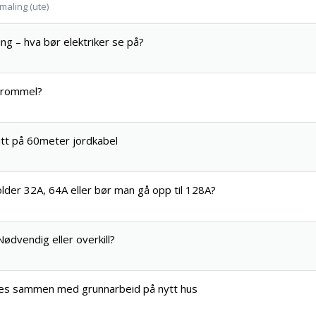
maling (ute)
ling – hva bør elektriker se på?
etrommel?
tt på 60meter jordkabel
lder 32A, 64A eller bør man gå opp til 128A?
dvendig eller overkill?
øres sammen med grunnarbeid på nytt hus