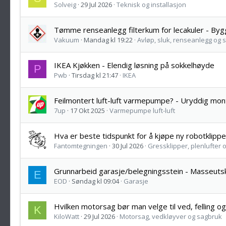
Solveig
29 Jul 2026
Teknisk og installasjon
Tømme renseanlegg filterkum for lecakuler - By
Vakuum
Mandag kl 19:22
Avløp, sluk, renseanlegg og 
IKEA Kjøkken - Elendig løsning på sokkelhøyde
P
Pwb
Tirsdag kl 21:47
IKEA
Feilmontert luft-luft varmepumpe? - Uryddig mont
7up
17 Okt 2025
Varmepumpe luft-luft
Hva er beste tidspunkt for å kjøpe ny robotklippe
Fantomtegningen
30 Jul 2026
Gressklipper, plenlufter
Grunnarbeid garasje/belegningsstein - Masseutsk
E
EOD
Søndag kl 09:04
Garasje
Hvilken motorsag bør man velge til ved, felling o
K
KiloWatt
29 Jul 2026
Motorsag, vedkløyver og sagbruk