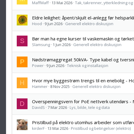
MaffMaff
13 Mai 2026
Tak, takrenner, ytterkledning og 
Eldre leilighet: åpent/skjult el-anlegg før helspark
Hood
9 Jun 2026
Generell elektro diskusjon
Bør man ha egne kurser til vaskemaskin og tørk
S
Slamsung
1 Jun 2026
Generell elektro diskusjon
Nødstrømaggregat 50kVA- Type kabel og tversni
P
Power
9 Jun 2026
Teknisk og installasjon
Hvor mye byggestrøm trengs til en enebolig - Ho
H
Hammer
8 Nov 2025
Generell elektro diskusjon
Overspenningsvern for PoE nettverk utendørs - Nø
D
DavidS
7 Mar 2026
Lys, bilde, tele og data
Pristilbud på elektro utomhus arbeider som utf
kirderF
13 Mai 2026
Pristilbud og betingelser (elektro)