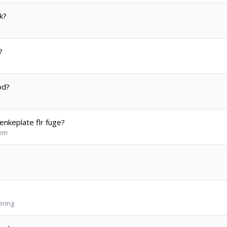
k?
?
od?
enkeplate flr fuge?
rom
ering