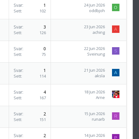
Svar
1
24 Jun 2026
O
oddbjoh
Sett
102
Svar
3
23 Jun 2026
A
aching
Sett
126
Svar
0
22 Jun 2026
S
Sveinung
Sett
75
Svar
1
21 Jun 2026
A
aksla
Sett
114
Svar
4
18 Jun 2026
Arne
Sett
167
Svar
2
15 Jun 2026
R
runarb
Sett
151
Svar
2
14 Jun 2026
P