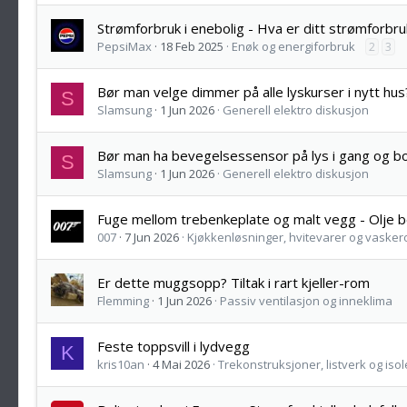
Strømforbruk i enebolig - Hva er ditt strømforbru
PepsiMax
18 Feb 2025
Enøk og energiforbruk
2
3
Bør man velge dimmer på alle lyskurser i nytt hus
S
Slamsung
1 Jun 2026
Generell elektro diskusjon
Bør man ha bevegelsessensor på lys i gang og b
S
Slamsung
1 Jun 2026
Generell elektro diskusjon
Fuge mellom trebenkeplate og malt vegg - Olje b
007
7 Jun 2026
Kjøkkenløsninger, hvitevarer og vaske
Er dette muggsopp? Tiltak i rart kjeller-rom
Flemming
1 Jun 2026
Passiv ventilasjon og inneklima
Feste toppsvill i lydvegg
K
kris10an
4 Mai 2026
Trekonstruksjoner, listverk og isol