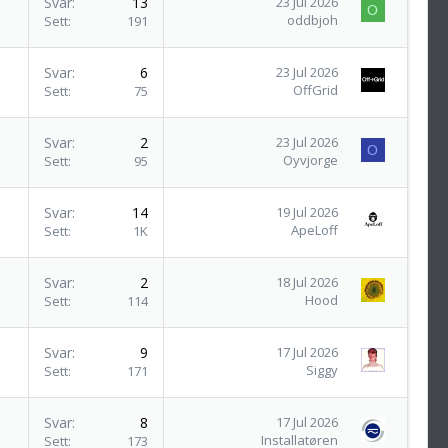
Svar
13
23 Jul 2026
O
oddbjoh
Sett
191
Svar
6
23 Jul 2026
OffGrid
Sett
75
Svar
2
23 Jul 2026
O
Oyvjorge
Sett
95
Svar
14
19 Jul 2026
ApeLoff
Sett
1K
Svar
2
18 Jul 2026
Hood
Sett
114
Svar
9
17 Jul 2026
Siggy
Sett
171
Svar
8
17 Jul 2026
Installatøren
Sett
173