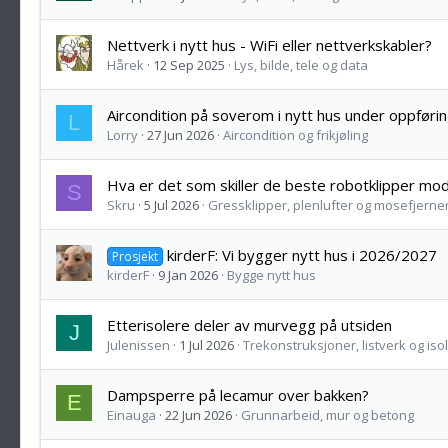
Nettverk i nytt hus - WiFi eller nettverkskabler?
Hårek
12 Sep 2025
Lys, bilde, tele og data
Aircondition på soverom i nytt hus under oppføri
L
Lorry
27 Jun 2026
Aircondition og frikjøling
Hva er det som skiller de beste robotklipper mode
S
Skru
5 Jul 2026
Gressklipper, plenlufter og mosefjerne
kirderF: Vi bygger nytt hus i 2026/2027
Prosjekt
kirderF
9 Jan 2026
Bygge nytt hus
Etterisolere deler av murvegg på utsiden
J
Julenissen
1 Jul 2026
Trekonstruksjoner, listverk og iso
Dampsperre på lecamur over bakken?
E
Einauga
22 Jun 2026
Grunnarbeid, mur og betong