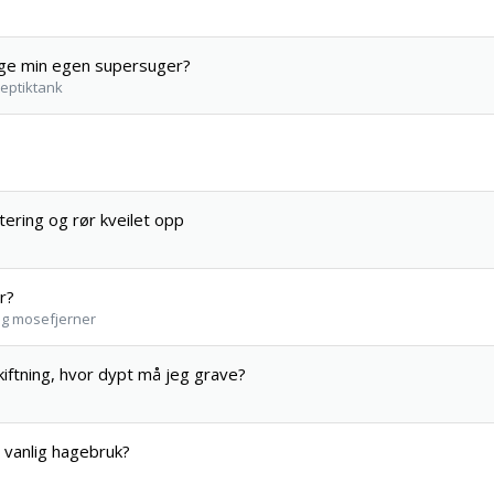
gge min egen supersuger?
septiktank
ering og rør kveilet opp
r?
 og mosefjerner
iftning, hvor dypt må jeg grave?
g vanlig hagebruk?