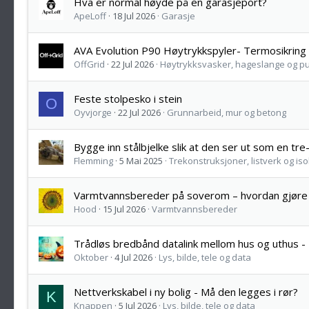
Hva er normal høyde på en garasjeport?
ApeLoff
18 Jul 2026
Garasje
AVA Evolution P90 Høytrykkspyler- Termosikring s
OffGrid
22 Jul 2026
Høytrykksvasker, hageslange og 
Feste stolpesko i stein
O
Oyvjorge
22 Jul 2026
Grunnarbeid, mur og betong
Bygge inn stålbjelke slik at den ser ut som en tre
Flemming
5 Mai 2025
Trekonstruksjoner, listverk og iso
Varmtvannsbereder på soverom – hvordan gjøre 
Hood
15 Jul 2026
Varmtvannsbereder
Trådløs bredbånd datalink mellom hus og uthus 
Oktober
4 Jul 2026
Lys, bilde, tele og data
Nettverkskabel i ny bolig - Må den legges i rør?
K
Knappen
5 Jul 2026
Lys, bilde, tele og data