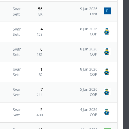
Svar
56
9 Jun 2026
F
Frist
Sett
8K
Svar
4
8 Jun 2026
COP
Sett
153
Svar
6
8 Jun 2026
COP
Sett
185
Svar
1
8 Jun 2026
COP
Sett
82
Svar
7
5 Jun 2026
COP
Sett
211
Svar
5
4 Jun 2026
COP
Sett
408