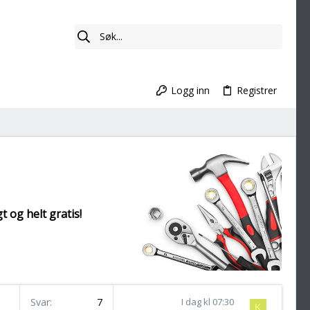
Logg inn
Registrer
t og helt gratis!
Svar
7
I dag kl 07:30
K