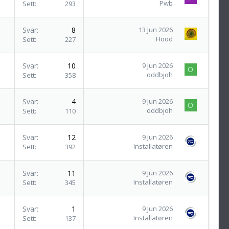
Pwb
Sett
293
Svar
8
13 Jun 2026
Hood
Sett
227
Svar
10
9 Jun 2026
O
oddbjoh
Sett
358
Svar
4
9 Jun 2026
O
oddbjoh
Sett
110
Svar
12
9 Jun 2026
Installatøren
Sett
392
Svar
11
9 Jun 2026
Installatøren
Sett
345
Svar
1
9 Jun 2026
Installatøren
Sett
137