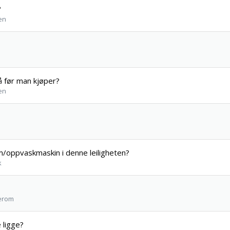
?
en
på før man kjøper?
en
um/oppvaskmaskin i denne leiligheten?
k
kerom
 ligge?