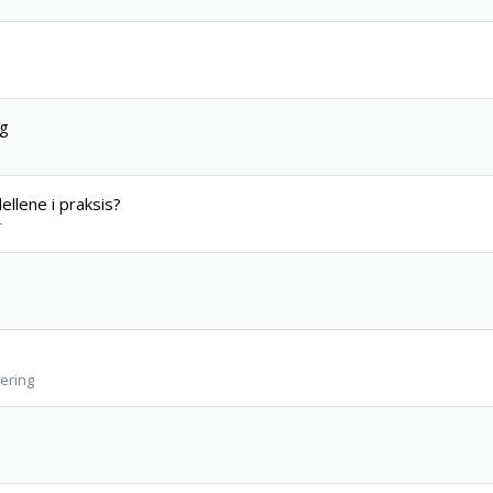
ng
llene i praksis?
r
lering