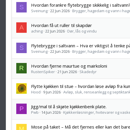
Hvordan forankre flytebrygge skikkelig i saltvann
S
Sveinung
22 Jun 2026
Brygger, hagedam og vann i hag
Hvordan få ut ruller til skapdør
A
aching
22 Jun 2026
Dør, lås og vindu
Flytebrygge i saltvann – Hva er viktigst å tenke 
S
Sveinung
22 Jun 2026
Brygger, hagedam og vann i hag
Hvordan fjerne maurtue og mairkoloni
R
RustenSpiker
21 Jun 2026
Skadedyr
Flytte kjøkken til stue – hvordan løse avløp fra k
Hood
9 Jun 2026
Avløp, sluk, renseanlegg og septiktan
Jigg/mal til å skjøte kjøkkenbenk plate.
P
Pwb
14 Jun 2026
Kjøkkenløsninger, hvitevarer og vas
Mose på taket – Må det fjernes eller kan det bare
M