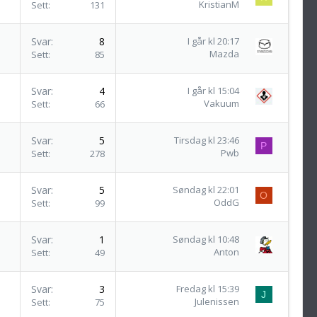
KristianM
Sett
131
Svar
8
I går kl 20:17
Mazda
Sett
85
Svar
4
I går kl 15:04
Vakuum
Sett
66
Svar
5
Tirsdag kl 23:46
P
Pwb
Sett
278
Svar
5
Søndag kl 22:01
O
OddG
Sett
99
Svar
1
Søndag kl 10:48
Anton
Sett
49
Svar
3
Fredag kl 15:39
J
Julenissen
Sett
75