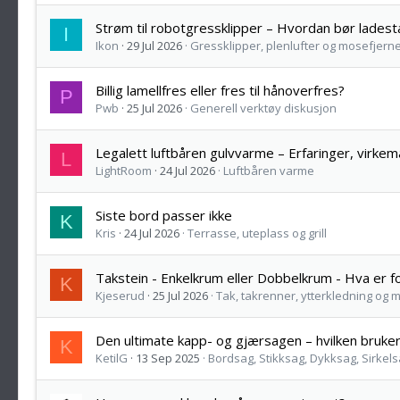
Strøm til robotgressklipper – Hvordan bør lades
I
Ikon
29 Jul 2026
Gressklipper, plenlufter og mosefjern
Billig lamellfres eller fres til hånoverfres?
P
Pwb
25 Jul 2026
Generell verktøy diskusjon
Legalett luftbåren gulvvarme – Erfaringer, vir
L
LightRoom
24 Jul 2026
Luftbåren varme
Siste bord passer ikke
K
Kris
24 Jul 2026
Terrasse, uteplass og grill
Takstein - Enkelkrum eller Dobbelkrum - Hva er fo
K
Kjeserud
25 Jul 2026
Tak, takrenner, ytterkledning og m
Den ultimate kapp- og gjærsagen – hvilken bruker
K
KetilG
13 Sep 2025
Bordsag, Stikksag, Dykksag, Sirkel