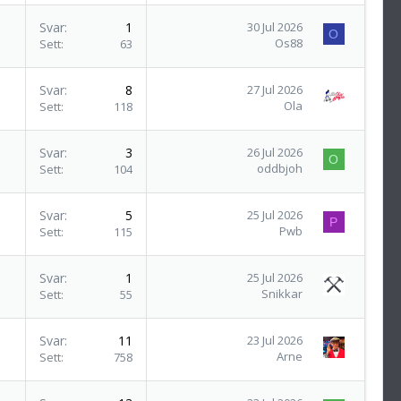
Svar
1
30 Jul 2026
O
Os88
Sett
63
Svar
8
27 Jul 2026
Ola
Sett
118
Svar
3
26 Jul 2026
O
oddbjoh
Sett
104
Svar
5
25 Jul 2026
P
Pwb
Sett
115
Svar
1
25 Jul 2026
Snikkar
Sett
55
Svar
11
23 Jul 2026
Arne
Sett
758