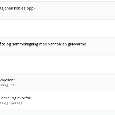
tasjonen kobles opp?
er
kemåte og sammenligning med vannbåren gulvvarme
rkjellen?
aling (ute)
 dere, og hvorfor?
sag og Gjærsag