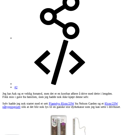
#2
Jeg har Auk og er veldig fornøyd, men det er en kostbar affære å drive med dette i lengden.
Fikk min i gave fra familien, men jeg hadde nok ikke kjøpt denne selv.
Selv hadde jeg nok startet med et sett
Plantelys 85cm/23W
fra Nelson Garden og et
85cm/23W
påbygningssett
slik at det blir nok lys til en ganske stor dyrkekasse som jeg kan sette i drivhuset.