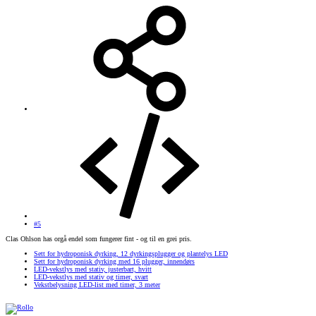
#5
Clas Ohlson has orgå endel som fungerer fint - og til en grei pris.
Sett for hydroponisk dyrking, 12 dyrkingsplugger og plantelys LED
Sett for hydroponisk dyrking med 16 plugger, innendørs
LED-vekstlys med stativ, justerbart, hvitt
LED-vekstlys med stativ og timer, svart
Vekstbelysning LED-list med timer, 3 meter