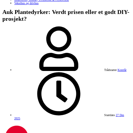
Veksthus og drivhus
Auk Plantedyrker: Verdt prisen eller et godt DIY-
prosjekt?
Trådstarter
Komfår
Startdato
27 Des
2025