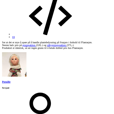
#4
Ser at det er mye å spare på å handle plantebelysning på Staypro i forhold til Plantasjen.
Nesten halv pris på
grunnpakken
(528,-) og
påbygningspakken
(375,-)
Produktet er identisk, så ser ingen grunn til å betale dobbel pris hos Plantasjen.
Pernille
Sersjant