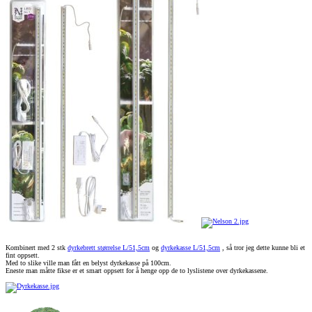
Kombinert med 2 stk
dyrkebrett størrelse L/51,5cm
og
dyrkekasse L/51,5cm
, så tror jeg dette kunne bli et
fint oppsett.
Med to slike ville man fått en belyst dyrkekasse på 100cm.
Eneste man måtte fikse er et smart oppsett for å henge opp de to lyslistene over dyrkekassene.