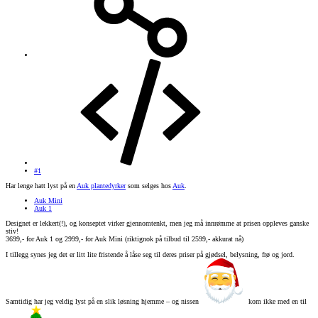
#1
Har lenge hatt lyst på en
Auk plantedyrker
som selges hos
Auk
.
Auk Mini
Auk 1
Designet er lekkert(!), og konseptet virker gjennomtenkt, men jeg må innrømme at prisen oppleves ganske
stiv!
3699,- for Auk 1 og 2999,- for Auk Mini (riktignok på tilbud til 2599,- akkurat nå)
I tillegg synes jeg det er litt lite fristende å låse seg til deres priser på gjødsel, belysning, frø og jord.
Samtidig har jeg veldig lyst på en slik løsning hjemme – og nissen
kom ikke med en til