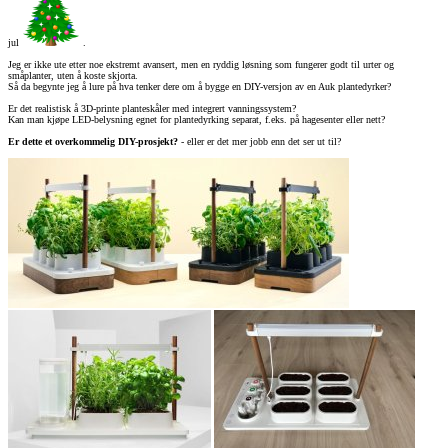
jul
.
Jeg er ikke ute etter noe ekstremt avansert, men en ryddig løsning som fungerer godt til urter og
småplanter, uten å koste skjorta.
Så da begynte jeg å lure på hva tenker dere om å bygge en DIY-versjon av en Auk plantedyrker?
Er det realistisk å 3D-printe planteskåler med integrert vanningssystem?
Kan man kjøpe LED-belysning egnet for plantedyrking separat, f.eks. på hagesenter eller nett?
Er dette et overkommelig DIY-prosjekt?
- eller er det mer jobb enn det ser ut til?