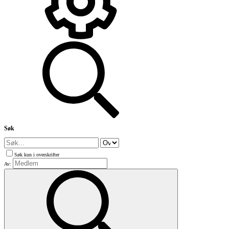
Søk
Søk kun i overskrifter
Av: