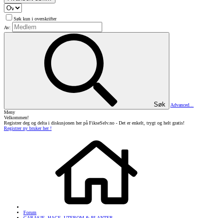
Søk kun i overskrifter
Av:
Søk
Advanced...
Meny
Velkommen!
Registrer deg og delta i diskusjonen her på FikseSelv.no - Det er enkelt, trygt og helt gratis!
Registrer ny bruker her !
Forum
GARASJE, HAGE, UTEROM & PLANTER