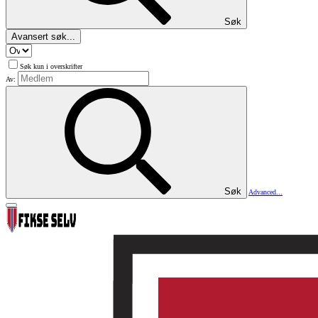
Søk
Avansert søk...
Søk kun i overskrifter
Av:
Søk
Advanced...