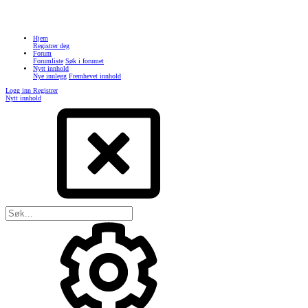
Hjem
Registrer deg
Forum
Forumliste
Søk i forumet
Nytt innhold
Nye innlegg
Fremhevet innhold
Logg inn
Registrer
Nytt innhold