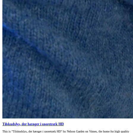
Tilskudslys, der hænger i snoretræk HD
This is "Tilskudslys, der hænger i snoretræk HD" by Nelson Garden on Vimeo, the home for high quality