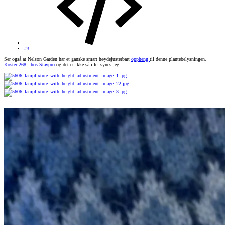
#3
Ser også at Nelson Garden har et ganske smart høydejusterbart
oppheng
til denne plantebelysningen.
Koster 268,- hos Staypro
og det er ikke så ille, synes jeg.