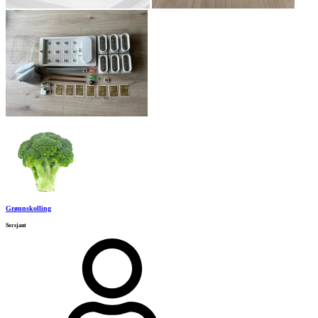
Grønnskolling
Sersjant