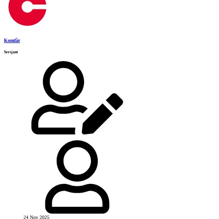
Komfår
Sersjant
24 Nov 2025