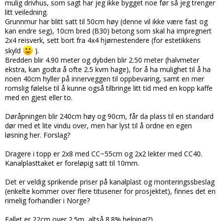
mulig drivhus, som sagt har jeg ikke bygget noe før så jeg trenger
litt veiledning.
Grunnmur har blitt satt til 50cm høy (denne vil ikke være fast og
kan endre seg), 10cm bred (B30) betong som skal ha impregnert
2x4 reisverk, sett bort fra 4x4 hjørnestendere (for estetikkens
skyld
).
Bredden blir 4.90 meter og dybden blir 2.50 meter (halvmeter
ekstra, kan godta å ofte 2.5 kvm hage), for å ha mulighet til å ha
noen 40cm hyller på innerveggen til oppbevaring, samt en mer
romslig følelse til å kunne også tilbringe litt tid med en kopp kaffe
med en gjest eller to.
Døråpningen blir 240cm høy og 90cm, får da plass til en standard
dør med et lite vindu over, men har lyst til å ordne en egen
løsning her. Forslag?
Dragere i topp er 2x8 med CC~55cm og 2x2 lekter med CC40.
Kanalplasttaket er foreløpig satt til 10mm.
Det er veldig sprikende priser på kanalplast og monteringssbeslag
(enkelte kommer over flere titusener for prosjektet), finnes det en
rimelig forhandler i Norge?
Fallet er 22cm over 2.5m, altså 8.8% helning(?).