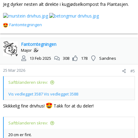
Jeg dyrker nesten alt direkte i kugjødselkompost fra Plantasjen.
Fantomtegningen
R
e
a
k
Fantomtegningen
s
Major
j
13 Feb 2025
308
178
Sandnes
o
n
25 Mar 2026
#5
e
r
Saftblanderen skrev:
:
Vis vedlegget 3587
Vis vedlegget 3588
Skikkelig fine drivhus!
Takk for at du deler!
Saftblanderen skrev:
20 cm er fint.