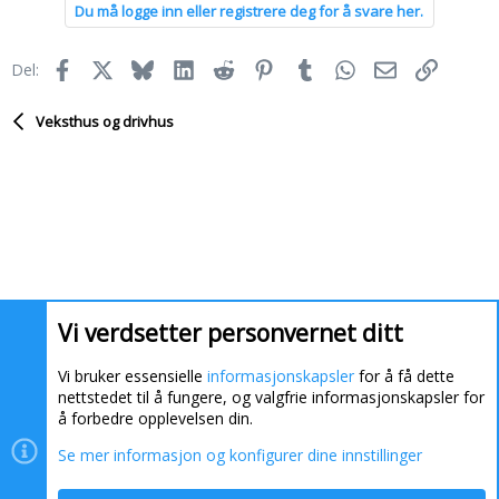
Du må logge inn eller registrere deg for å svare her.
k
s
j
Facebook
X
Bluesky
LinkedIn
Reddit
Pinterest
Tumblr
WhatsApp
E-post
Link
Del:
o
n
e
Veksthus og drivhus
r
:
Vi verdsetter personvernet ditt
Vi bruker essensielle
informasjonskapsler
for å få dette
nettstedet til å fungere, og valgfrie informasjonskapsler for
å forbedre opplevelsen din.
Se mer informasjon og konfigurer dine innstillinger