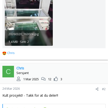
20260320_163024.jpg
1,4 MB · Sett: 2
Chris
R
e
a
k
Chris
C
s
Sersjant
j
1 Mar 2025
12
3
o
n
24 Mar 2026
#2
e
r
Kult prosjekt! - Takk for at du deler!!
: