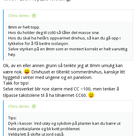
Chris skrev:
8mm er helt topp.
Hvis du holder deg til cc60 så tåler det masse snø.
Hvis du skal ha helårs oppvarmet drivhus, så kan du gå opp i
tykkelse for å få bedre isolasjon.
Selve styrken på en 8mm som er montert korrekt er helt vanvittig
høy.
Ok, av en eller annen grunn så tenkte jeg at 8mm umulig kan
være nok.
Drivhuset er tiltenkt sommerdrivhus, kanskje litt
hyggetid i vinter med ungene og en panelovn.
Takk for tips!
Selve reisverket blir noe større med CC ~100, men tenker å
tilpasse takstolene til å ha tilnærmet CC60.
Chris skrev:
Tips:
Dyrk i kasser. Ved utøy og sykdom på planter kan du bære ut
hele potta/plante og bli kvitt problemet.
Veldig lett å skifte ut jord også.