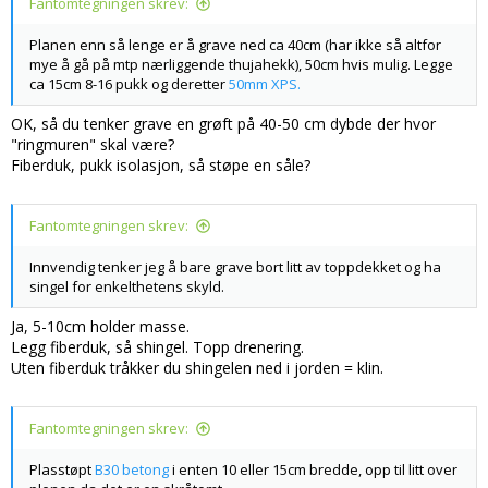
Fantomtegningen skrev:
Planen enn så lenge er å grave ned ca 40cm (har ikke så altfor
mye å gå på mtp nærliggende thujahekk), 50cm hvis mulig. Legge
ca 15cm 8-16 pukk og deretter
50mm XPS.
OK, så du tenker grave en grøft på 40-50 cm dybde der hvor
"ringmuren" skal være?
Fiberduk, pukk isolasjon, så støpe en såle?
Fantomtegningen skrev:
Innvendig tenker jeg å bare grave bort litt av toppdekket og ha
singel for enkelthetens skyld.
Ja, 5-10cm holder masse.
Legg fiberduk, så shingel. Topp drenering.
Uten fiberduk tråkker du shingelen ned i jorden = klin.
Fantomtegningen skrev:
Plasstøpt
B30 betong
i enten 10 eller 15cm bredde, opp til litt over