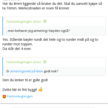
Har du 8mm liggende så bruker du det. Skal du uansett kjøpe så
ta 10mm. Merkostnaden er noen få kroner.
Fantomtegningen skrev:
, men behøver jeg armering i høyden også?
Yes. Stående bøyler rundt det hele og to runder midt på og to
runder mot toppen.
Da står det 4-ever.
Fantomtegningen skrev:
Er
armeringsnett på 6mm
godt nok?
Den du lenker til er gulle god!
Dette blir et fint bygg!!
Fantomtegningen
R
e
a