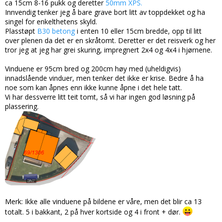
ca 15cm 8-16 pukk og deretter
50mm XPS.
Innvendig tenker jeg å bare grave bort litt av toppdekket og ha
singel for enkelthetens skyld.
Plasstøpt
B30 betong
i enten 10 eller 15cm bredde, opp til litt
over plenen da det er en skråtomt. Deretter er det reisverk og her
tror jeg at jeg har grei skuring, impregnert 2x4 og 4x4 i hjørnene.
Vinduene er 95cm bred og 200cm høy med (uheldigvis)
innadslående vinduer, men tenker det ikke er krise. Bedre å ha
noe som kan åpnes enn ikke kunne åpne i det hele tatt.
Vi har dessverre litt teit tomt, så vi har ingen god løsning på
plassering.
Merk: Ikke alle vinduene på bildene er våre, men det blir ca 13
totalt. 5 i bakkant, 2 på hver kortside og 4 i front + dør.