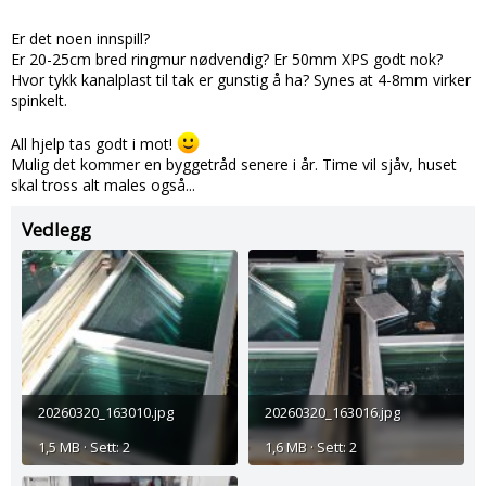
Er det noen innspill?
Er 20-25cm bred ringmur nødvendig? Er 50mm XPS godt nok?
Hvor tykk kanalplast til tak er gunstig å ha? Synes at 4-8mm virker
spinkelt.
All hjelp tas godt i mot!
Mulig det kommer en byggetråd senere i år. Time vil sjåv, huset
skal tross alt males også...
Vedlegg
20260320_163010.jpg
20260320_163016.jpg
1,5 MB · Sett: 2
1,6 MB · Sett: 2