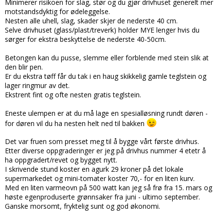
Minimerer risikoen for slag, stør og du gjør drivhuset generelt mer
motstandsdyktig for ødeleggelse.
Nesten alle uhell, slag, skader skjer de nederste 40 cm.
Selve drivhuset (glass/plast/treverk) holder MYE lenger hvis du
sørger for ekstra beskyttelse de nederste 40-50cm.
Betongen kan du pusse, slemme eller forblende med stein slik at
den blir pen.
Er du ekstra tøff får du tak i en haug skikkelig gamle teglstein og
lager ringmur av det.
Ekstrent fint og ofte nesten gratis teglstein.
Eneste ulempen er at du må lage en spesialløsning rundt døren -
for døren vil du ha nesten helt ned til bakken
Det var fruen som presset meg til å bygge vårt første drivhus.
Etter diverse oppgraderinger er jeg på drivhus nummer 4 etetr å
ha oppgradert/revet og bygget nytt.
I skrivende stund koster en agurk 29 kroner på det lokale
supermarkedet og mini-tomater koster 70,- for en liten kurv.
Med en liten varmeovn på 500 watt kan jeg så frø fra 15. mars og
høste egenproduserte grønnsaker fra juni - ultimo september.
Ganske morsomt, fryktelig sunt og god økonomi.