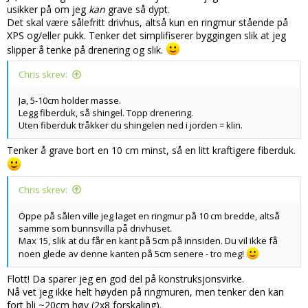
usikker på om jeg
kan
grave så dypt.
Det skal være sålefritt drivhus, altså kun en ringmur stående på
XPS og/eller pukk. Tenker det simplifiserer byggingen slik at jeg
slipper å tenke på drenering og slik.
Chris skrev:
Ja, 5-10cm holder masse.
Legg fiberduk, så shingel. Topp drenering.
Uten fiberduk tråkker du shingelen ned i jorden = klin.
Tenker å grave bort en 10 cm minst, så en litt kraftigere fiberduk.
Chris skrev:
Oppe på sålen ville jeg laget en ringmur på 10 cm bredde, altså
samme som bunnsvilla på drivhuset.
Max 15, slik at du får en kant på 5cm på innsiden. Du vil ikke få
noen glede av denne kanten på 5cm senere - tro meg!
Flott! Da sparer jeg en god del på konstruksjonsvirke.
Nå vet jeg ikke helt høyden på ringmuren, men tenker den kan
fort bli ~20cm høy (2x8 forskaling).