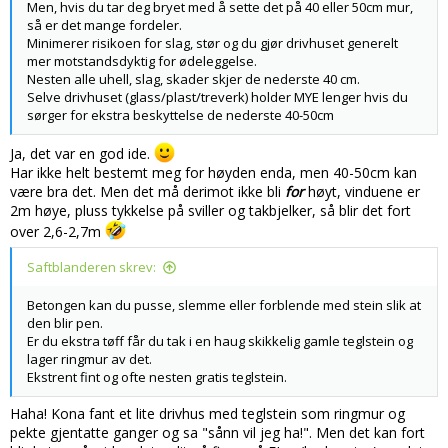
Men, hvis du tar deg bryet med å sette det på 40 eller 50cm mur,
så er det mange fordeler.
Minimerer risikoen for slag, stør og du gjør drivhuset generelt
mer motstandsdyktig for ødeleggelse.
Nesten alle uhell, slag, skader skjer de nederste 40 cm.
Selve drivhuset (glass/plast/treverk) holder MYE lenger hvis du
sørger for ekstra beskyttelse de nederste 40-50cm
Ja, det var en god ide.
Har ikke helt bestemt meg for høyden enda, men 40-50cm kan
være bra det. Men det må derimot ikke bli
for
høyt, vinduene er
2m høye, pluss tykkelse på sviller og takbjelker, så blir det fort
over 2,6-2,7m
Saftblanderen skrev:
Betongen kan du pusse, slemme eller forblende med stein slik at
den blir pen.
Er du ekstra tøff får du tak i en haug skikkelig gamle teglstein og
lager ringmur av det.
Ekstrent fint og ofte nesten gratis teglstein.
Haha! Kona fant et lite drivhus med teglstein som ringmur og
pekte gjentatte ganger og sa "sånn vil jeg ha!". Men det kan fort