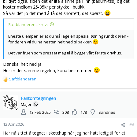
bli dyrt også, siden det er lite å finne på FInn (badum-tss) og det
koster mellom 25-35kr per stykke i butikk.
Så var det jo det med å få det snorrett, det spørst.
Saftblanderen skrev:
Eneste ulempen er at du må lage en spesialløsning rundt døren -
for døren vil du ha nesten helt ned til bakken
Det var fruen som presset meg til å bygge vårt første drivhus.
Dør skal helt ned ja!
Her er det samme regelen, kona bestemmer.
Saftblanderen
R
e
a
k
Fantomtegningen
s
Major
j
13 Feb 2025
308
178
Sandnes
o
n
12 Apr 2026
#6
e
r
Har nå sittet å tegnet i sketchup når jeg har hatt ledig til for et
: