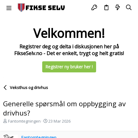
Velkommen!
Registrer deg og delta i diskusjonen her på
FikseSelv.no - Det er enkelt, trygt og helt gratis!
Registrer ny bruker her !
Veksthus og drivhus
Generelle spørsmål om oppbygging av
drivhus?
T
S
Fantomtegningen
23 Mar 2026
r
t
å
a
d
Fantomtegningen
r