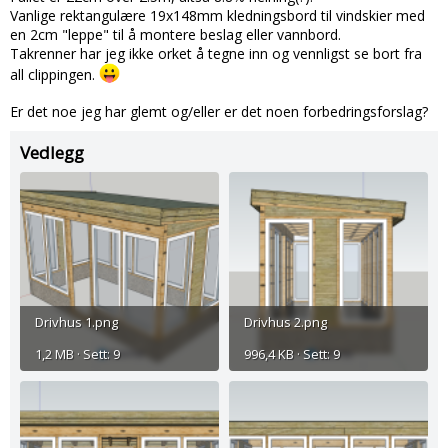
Vanlige rektangulære 19x148mm kledningsbord til vindskier med
en 2cm "leppe" til å montere beslag eller vannbord.
Takrenner har jeg ikke orket å tegne inn og vennligst se bort fra
all clippingen.
Er det noe jeg har glemt og/eller er det noen forbedringsforslag?
Vedlegg
Drivhus 1.png
Drivhus 2.png
1,2 MB · Sett: 9
996,4 KB · Sett: 9