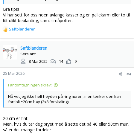
Bra tips!
Vi har sett for oss noen avlange kasser og en pallekarm eller to til
litt ulikt beplanting, samt småpotter.
Saftblanderen
R
e
a
k
Saftblanderen
s
Sersjant
j
8 Mai 2025
14
9
o
n
25 Mar 2026
#4
e
r
Fantomtegningen skrev:
:
Nå vet jeg ikke helt høyden på ringmuren, men tenker den kan
fort bli ~20cm høy (2x8 forskaling).
20 cm er fint.
Men, hvis du tar deg bryet med å sette det på 40 eller 50cm mur,
så er det mange fordeler.