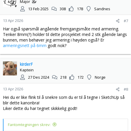
s
Major
j
13 Feb 2025
308
178
Sandnes
o
n
13 Apr 2026
#7
e
r
Har også spørsmål angående fremgangsmåte med armering.
:
Tenker 8mm(?) holder til dette prosjektet med 2 stk gående langs
bunnen, men behøver jeg armering i høyden også? Er
armeringsnett på 6mm
godt nok?
kirderF
Kaptein
27 Des 2024
218
172
Norge
13 Apr 2026
#8
Hei du er like flink til å snekre som du er til å tegne i SketchUp så
blir dette kanonbra!
Liker dette du har tegnet skikkelig godt!
Fantomtegningen skrev: