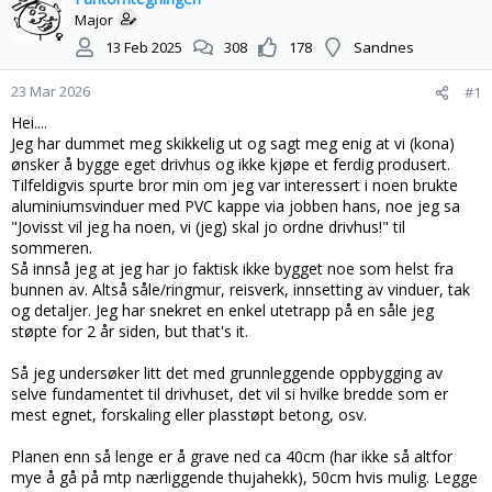
s
t
Major
t
d
13 Feb 2025
308
178
Sandnes
a
a
r
t
23 Mar 2026
#1
t
o
e
Hei....
r
Jeg har dummet meg skikkelig ut og sagt meg enig at vi (kona)
ønsker å bygge eget drivhus og ikke kjøpe et ferdig produsert.
Tilfeldigvis spurte bror min om jeg var interessert i noen brukte
aluminiumsvinduer med PVC kappe via jobben hans, noe jeg sa
"Jovisst vil jeg ha noen, vi (jeg) skal jo ordne drivhus!" til
sommeren.
Så innså jeg at jeg har jo faktisk ikke bygget noe som helst fra
bunnen av. Altså såle/ringmur, reisverk, innsetting av vinduer, tak
og detaljer. Jeg har snekret en enkel utetrapp på en såle jeg
støpte for 2 år siden, but that's it.
Så jeg undersøker litt det med grunnleggende oppbygging av
selve fundamentet til drivhuset, det vil si hvilke bredde som er
mest egnet, forskaling eller plasstøpt betong, osv.
Planen enn så lenge er å grave ned ca 40cm (har ikke så altfor
mye å gå på mtp nærliggende thujahekk), 50cm hvis mulig. Legge