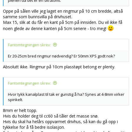
plenen da det er en skråtomt.
Oppe på sålen ville jeg laget en ringmur på 10 cm bredde, altså
samme som bunnsvilla på drivhuset.
Max 15, slik at du får en kant på 5cm på innsiden. Du vil ikke få
noen glede av denne kanten på 5cm senere - tro meg!
Fantomtegningen skrev:
Er 20-25cm bred ringmur nødvendig? Er 50mm XPS godt nok?
Absolutt ikke. Ringmur på 10cm plasstøpt betong er plenty.
Fantomtegningen skrev:
Hvor tykk kanalplast til tak er gunstig å ha? Synes at 4-8mm virker
spinkelt.
8mm er helt topp.
Hvis du holder deg til cc60 så tåler det masse snø.
Hvis du skal ha helårs oppvarmet drivhus, så kan du gå opp i
tykkelse for å få bedre isolasjon.