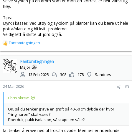
Selve styrken på en 8mm som er montert korrekt er helt vanvittig
høy.
Tips:
Dyrk i kasser. Ved utøy og sykdom på planter kan du bære ut hele
potta/plante og bli kvitt problemet.
Veldig lett å skifte ut jord også.
Fantomtegningen
R
e
a
k
Fantomtegningen
s
Major
j
13 Feb 2025
308
178
Sandnes
o
n
24 Mar 2026
#3
e
r
Chris skrev:
:
OK, så du tenker grave en grøft på 40-50 cm dybde der hvor
"ringmuren" skal være?
Fiberduk, pukk isolasjon, så støpe en såle?
Ja, tenker å grave ned til frostfri dybde. Men jeg er noenlunde