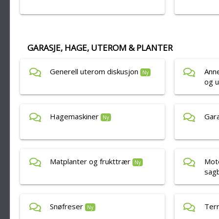
GARASJE, HAGE, UTEROM & PLANTER
Generell uterom diskusjon
Anne
Ny
og u
Hagemaskiner
Gar
Ny
Matplanter og frukttrær
Moto
Ny
sag
Snøfreser
Terr
Ny