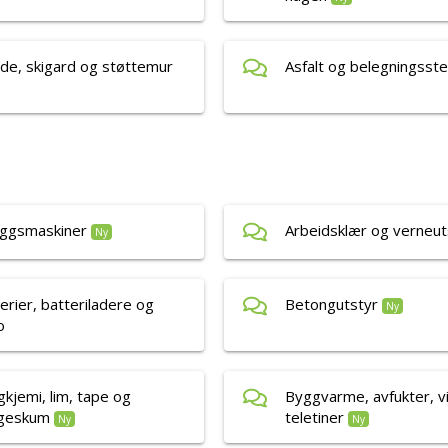
de, skigard og støttemur
Asfalt og belegningsste
eggsmaskiner
Arbeidsklær og verneut
Ny
erier, batteriladere og
Betongutstyr
Ny
o
kjemi, lim, tape og
Byggvarme, avfukter, v
geskum
teletiner
Ny
Ny