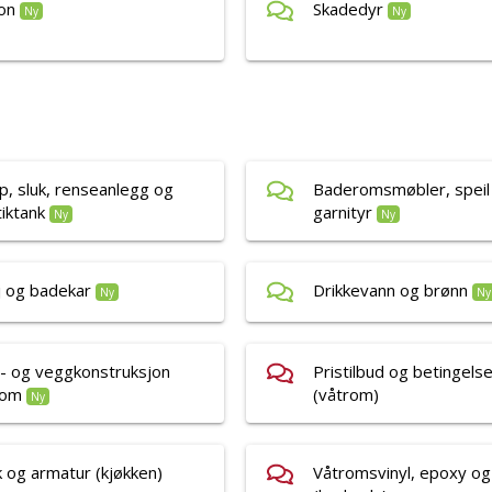
on
Skadedyr
Ny
Ny
p, sluk, renseanlegg og
Baderomsmøbler, speil
iktank
garnityr
Ny
Ny
 og badekar
Drikkevann og brønn
Ny
Ny
- og veggkonstruksjon
Pristilbud og betingels
rom
(våtrom)
Ny
 og armatur (kjøkken)
Våtromsvinyl, epoxy og