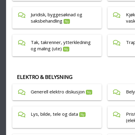
Juridisk, byggesøknad og
Kjøk
saksbehandling
vas
Ny
Tak, takrenner, ytterkledning
Tra
og maling (ute)
Ny
ELEKTRO & BELYSNING
Generell elektro diskusjon
Bely
Ny
Lys, bilde, tele og data
Pris
Ny
(ele