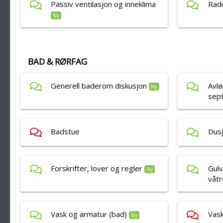
Passiv ventilasjon og inneklima
Rad
Ny
BAD & RØRFAG
Generell baderom diskusjon
Avlø
Ny
sept
Badstue
Dusj
Forskrifter, lover og regler
Gulv
Ny
våt
Vask og armatur (bad)
Vask
Ny