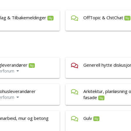
lag & Tilbakemeldinger
OffTopic & ChitChat
Ny
Ny
gleverandører
Generell hytte diskusjo
Ny
erforum
ohusleverandører
Arkitektur, planløsning 
erforum
fasade
Ny
narbeid, mur og betong
Gulv
Ny