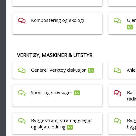
Kompostering og økologi
Gjer
Ny
VERKTØY, MASKINER & UTSTYR
Generell verktøy diskusjon
Anl
Ny
Spon- og støvsuger
Batt
Ny
radi
Byggestrøm, strømaggregat
Bygg
og skjøteledning
byg
Ny