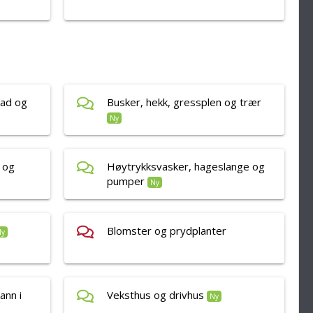
ad og
Busker, hekk, gressplen og trær
Ny
r og
Høytrykksvasker, hageslange og
pumper
Ny
Blomster og prydplanter
Ny
ann i
Veksthus og drivhus
Ny