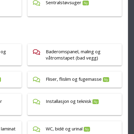
Sentralstøvsuger
Ny
 og
Baderomspanel, maling og
våtromstapet (bad vegg)
Fliser, flislim og fugemasse
Ny
er
Installasjon og teknisk
Ny
 laminat
WC, bidé og urinal
Ny