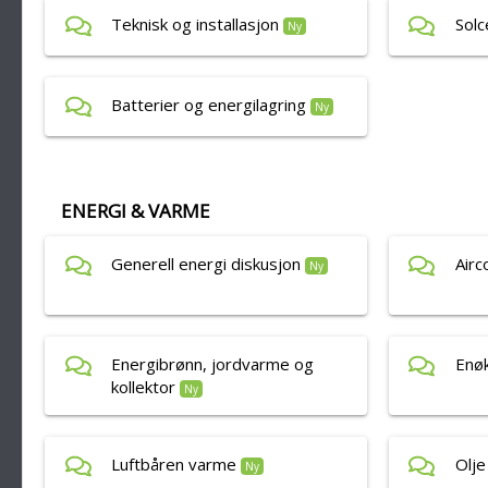
Teknisk og installasjon
Solc
Ny
Batterier og energilagring
Ny
ENERGI & VARME
Generell energi diskusjon
Airc
Ny
Energibrønn, jordvarme og
Enøk
kollektor
Ny
Luftbåren varme
Olje
Ny