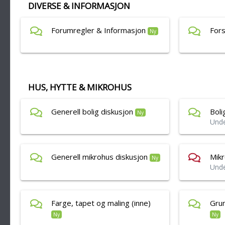
DIVERSE & INFORMASJON
Forumregler & Informasjon
Fors
Ny
HUS, HYTTE & MIKROHUS
Generell bolig diskusjon
Boli
Ny
Und
Generell mikrohus diskusjon
Mikr
Ny
Und
Farge, tapet og maling (inne)
Grun
Ny
Ny