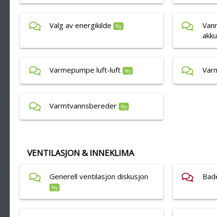
Valg av energikilde
Vann
Ny
akku
Varmepumpe luft-luft
Var
Ny
Varmtvannsbereder
Ny
VENTILASJON & INNEKLIMA
Generell ventilasjon diskusjon
Bad
Ny