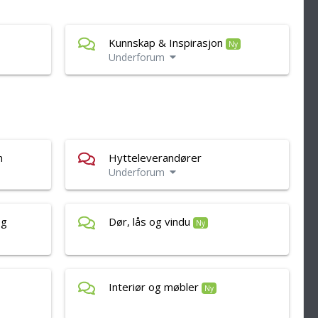
Kunnskap & Inspirasjon
Ny
Underforum
n
Hytteleverandører
Underforum
og
Dør, lås og vindu
Ny
Interiør og møbler
Ny