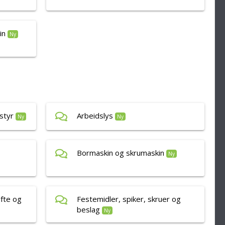
in
Ny
styr
Arbeidslys
Ny
Ny
Bormaskin og skrumaskin
Ny
ifte og
Festemidler, spiker, skruer og
beslag
Ny