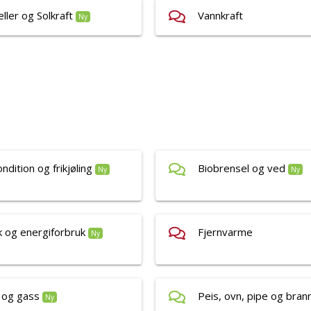
eller og Solkraft
Vannkraft
Ny
ondition og frikjøling
Biobrensel og ved
Ny
Ny
 og energiforbruk
Fjernvarme
Ny
 og gass
Peis, ovn, pipe og bra
Ny