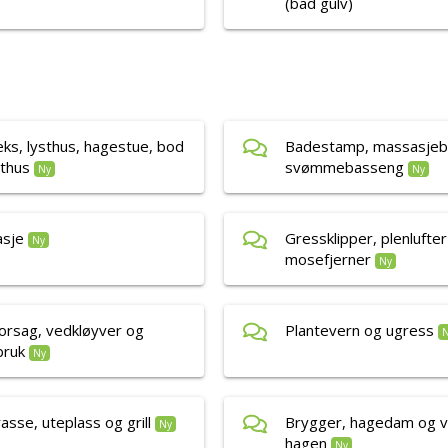
(bad gulv)
ks, lysthus, hagestue, bod
Badestamp, massasjeb
thus
svømmebasseng
Ny
Ny
asje
Gressklipper, plenlufte
Ny
mosefjerner
Ny
rsag, vedkløyver og
Plantevern og ugress
bruk
Ny
asse, uteplass og grill
Brygger, hagedam og v
Ny
hagen
Ny