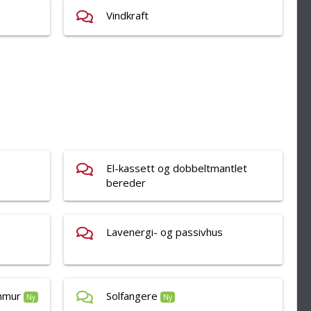
Vindkraft
El-kassett og dobbeltmantlet
bereder
Lavenergi- og passivhus
nnmur
Solfangere
Ny
Ny