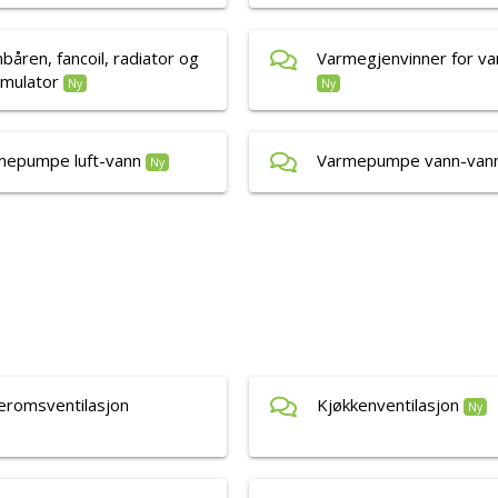
båren, fancoil, radiator og
Varmegjenvinner for v
mulator
Ny
Ny
mepumpe luft-vann
Varmepumpe vann-van
Ny
eromsventilasjon
Kjøkkenventilasjon
Ny