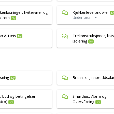
kenløsninger, hvitevarer og
Kjøkkenleverandører
N
kerom
Underforum
Ny
pp & Heis
Trekonstruksjoner, list
Ny
isolering
Ny
sning
Brann- og innbruddsal
Ny
tilbud og betingelser
Smarthus, Alarm og
ktro)
Overvåkning
Ny
Ny