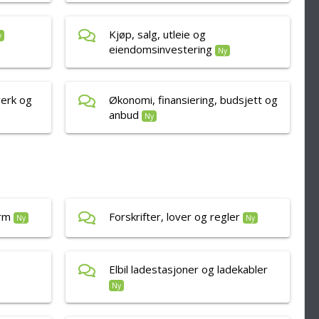
Kjøp, salg, utleie og
y
eiendomsinvestering
Ny
verk og
Økonomi, finansiering, budsjett og
anbud
Ny
arm
Forskrifter, lover og regler
Ny
Ny
Elbil ladestasjoner og ladekabler
Ny