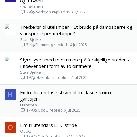
og TT-nett
SnabelTann
oddbjoh
15 Aug 2025
3
Trekkerør til utelamper - Et brudd på dampsperre og
vindsperre per utelampe?
StaalBjelke
Flemming
14 Jul 2025
3
Styre lyset med to dimmere på forskjellige steder -
Endevender i form av to dimmere
StaalBjelke
elektrikern
7 Jul 2025
1
Endre fra en-fase strøm til tre-fase strøm i
H
garasjen?
Hanssen
OddG
6 Jul 2025
17
Lim til utendørs LED-stripe
O
OddG
OddG
25 Mai 2025
17