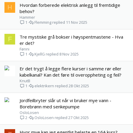
Hvordan forberede elektrisk anlegg til fremtidige
H
behov?
Hammer
Flemming
11 Nov 2025
1
Tre mystiske grå bokser i høyspentmastene - Hva
F
er det?
Fønni
KjellG
8 Nov 2025
1
Er det trygt å legge flere kurser i samme rør eller
kabelkanal? Kan det føre til overoppheting og feil?
KnutB
elektrikern
28 Okt 2025
1
Jordfeilbryter slår ut når vi bruker mye vann -
Borebrønn med senkepumpe
OsloLosen
OsloLosen
27 Okt 2025
2
Hvor mye kan jeg egentlig belaste en 16A kurs?