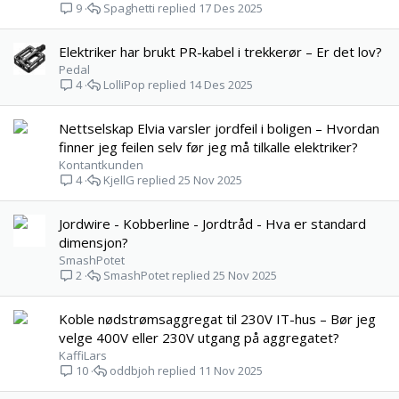
Spaghetti
17 Des 2025
9
Elektriker har brukt PR-kabel i trekkerør – Er det lov?
Pedal
LolliPop
14 Des 2025
4
Nettselskap Elvia varsler jordfeil i boligen – Hvordan
finner jeg feilen selv før jeg må tilkalle elektriker?
Kontantkunden
KjellG
25 Nov 2025
4
Jordwire - Kobberline - Jordtråd - Hva er standard
dimensjon?
SmashPotet
SmashPotet
25 Nov 2025
2
Koble nødstrømsaggregat til 230V IT-hus – Bør jeg
velge 400V eller 230V utgang på aggregatet?
KaffiLars
oddbjoh
11 Nov 2025
10