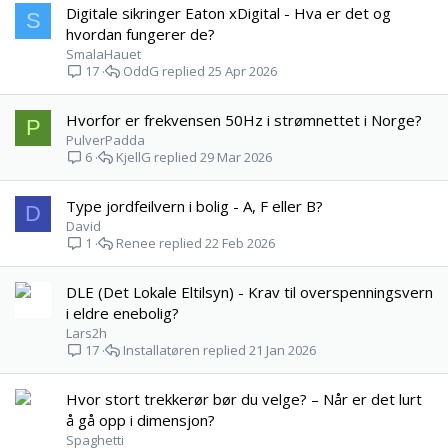
Digitale sikringer Eaton xDigital - Hva er det og
S
hvordan fungerer de?
SmalaHauet
OddG
25 Apr 2026
17
Hvorfor er frekvensen 50Hz i strømnettet i Norge?
P
PulverPadda
KjellG
29 Mar 2026
6
Type jordfeilvern i bolig - A, F eller B?
D
David
Renee
22 Feb 2026
1
DLE (Det Lokale Eltilsyn) - Krav til overspenningsvern
i eldre enebolig?
Lars2h
Installatøren
21 Jan 2026
17
Hvor stort trekkerør bør du velge? – Når er det lurt
å gå opp i dimensjon?
Spaghetti