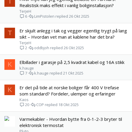
T
Realistisk maks effekt i vanlig boliginstallasjon?
TerjeH
LimPistolen
26 Okt 2025
6
Er skjult anlegg i tak og vegger egentlig trygt på lang
T
sikt – Hvordan vet man at kablene har det bra?
TerjeH
oddbjoh
26 Okt 2025
2
Elbillader i garasje på 2,5 kvadrat kabel og 16A stikk
K
k.hauge
k.hauge
21 Okt 2025
7
Er det på tide at norske boliger får 400 V trefase
K
som standard? Fordeler, ulemper og erfaringer
Kaos
COP
18 Okt 2025
20
Varmekabler - Hvordan bytte fra 0-1-2-3 bryter til
elektronisk termostat
Pluto