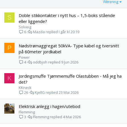
Filtrering
Doble stikkontakter i nytt hus – 1,5-boks stående
S
eller liggende?
Solveig
Mazda
I går kl 20:19
6
Nødstrømaggregat 50kVA- Type kabel og tversnitt
P
på 60meter jordkabel
Power
oddbjoh
9 Jun 2026
4
Jordingsmuffe Tjømmemuffe Olastubben - Må jeg ha
K
det?
KKneck
KjellG
23 Mai 2026
26
Elektrisk anlegg i hagen/utebod
Flemming
Flemming
4 Mai 2026
3