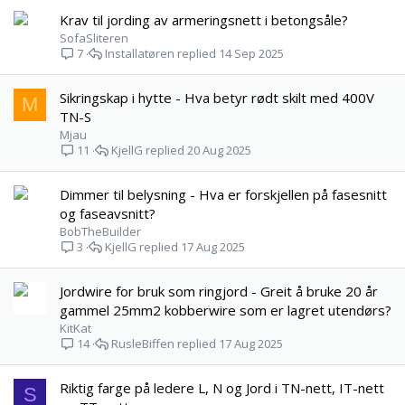
Krav til jording av armeringsnett i betongsåle?
SofaSliteren
Installatøren
14 Sep 2025
7
Sikringskap i hytte - Hva betyr rødt skilt med 400V
M
TN-S
Mjau
KjellG
20 Aug 2025
11
Dimmer til belysning - Hva er forskjellen på fasesnitt
og faseavsnitt?
BobTheBuilder
KjellG
17 Aug 2025
3
Jordwire for bruk som ringjord - Greit å bruke 20 år
gammel 25mm2 kobberwire som er lagret utendørs?
KitKat
RusleBiffen
17 Aug 2025
14
Riktig farge på ledere L, N og Jord i TN-nett, IT-nett
S