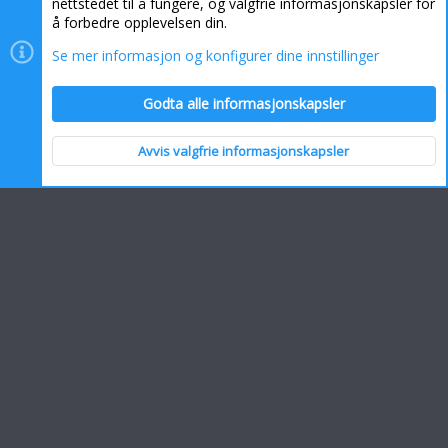
nettstedet til å fungere, og valgfrie informasjonskapsler for
å forbedre opplevelsen din.
Se mer informasjon og konfigurer dine innstillinger
Informasjonskapsler
Kontakt oss
Hjelp
Hjem
Godta alle informasjonskapsler
R
S
S
Avvis valgfrie informasjonskapsler
Topp
Bunn