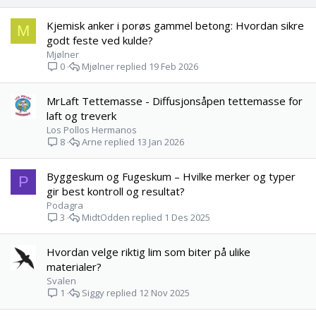
Kjemisk anker i porøs gammel betong: Hvordan sikre
M
godt feste ved kulde?
Mjølner
Mjølner
19 Feb 2026
0
MrLaft Tettemasse - Diffusjonsåpen tettemasse for
laft og treverk
Los Pollos Hermanos
Arne
13 Jan 2026
8
Byggeskum og Fugeskum – Hvilke merker og typer
P
gir best kontroll og resultat?
Podagra
MidtOdden
1 Des 2025
3
Hvordan velge riktig lim som biter på ulike
materialer?
Svalen
Siggy
12 Nov 2025
1