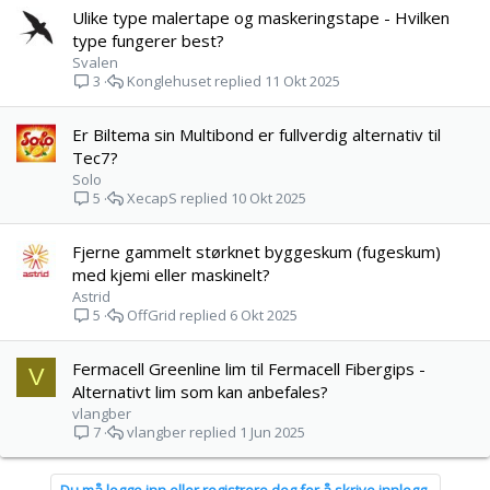
Ulike type malertape og maskeringstape - Hvilken
type fungerer best?
Svalen
Konglehuset
11 Okt 2025
3
Er Biltema sin Multibond er fullverdig alternativ til
Tec7?
Solo
XecapS
10 Okt 2025
5
Fjerne gammelt størknet byggeskum (fugeskum)
med kjemi eller maskinelt?
Astrid
OffGrid
6 Okt 2025
5
Fermacell Greenline lim til Fermacell Fibergips -
V
Alternativt lim som kan anbefales?
vlangber
vlangber
1 Jun 2025
7
Du må logge inn eller registrere deg for å skrive innlegg.