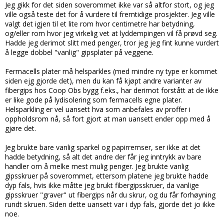
Jeg gikk for det siden soverommet ikke var så altfor stort, og jeg
ville også teste det for å vurdere til fremtidige prosjekter. Jeg ville
valgt det igjen til et lite rom hvor centimetre har betydning,
og/eller rom hvor jeg virkelig vet at lyddempingen vil få prøvd seg.
Hadde jeg derimot slitt med penger, tror jeg jeg fint kunne vurdert
å legge dobbel "vanlig" gipsplater på veggene.
Fermacells plater må helsparkles (med mindre ny type er kommet
siden ejg gjorde det), men du kan få kjøpt andre varianter av
fibergips hos Coop Obs bygg f.eks., har derimot forstått at de ikke
er like gode på lydisolering som fermacells egne plater.
Helsparkling er vel uansett hva som anbefales av proffer i
oppholdsrom nå, så fort gjort at man uansett ender opp med å
gjøre det.
Jeg brukte bare vanlig sparkel og papirremser, ser ikke at det
hadde betydning, så alt det andre der får jeg inntrykk av bare
handler om å melke mest mulig penger. Jeg brukte vanlig
gipsskruer på soverommet, ettersom platene jeg brukte hadde
dyp fals, hvis ikke måtte jeg brukt fibergipsskruer, da vanlige
gipsskruer "graver" ut fibergips når du skrur, og du får forhøyning
rundt skruen. Siden dette uansett var i dyp fals, gjorde det jo ikke
noe.