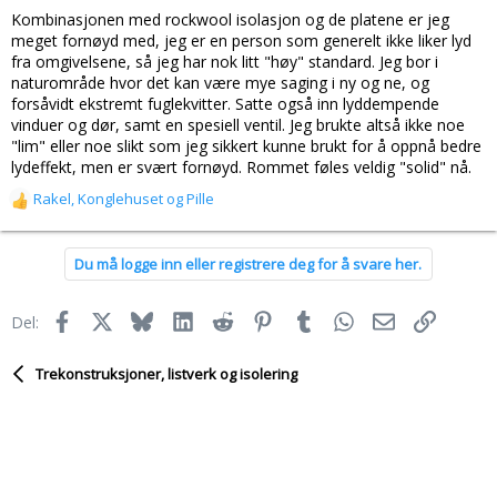
Kombinasjonen med rockwool isolasjon og de platene er jeg
meget fornøyd med, jeg er en person som generelt ikke liker lyd
fra omgivelsene, så jeg har nok litt "høy" standard. Jeg bor i
naturområde hvor det kan være mye saging i ny og ne, og
forsåvidt ekstremt fuglekvitter. Satte også inn lyddempende
vinduer og dør, samt en spesiell ventil. Jeg brukte altså ikke noe
"lim" eller noe slikt som jeg sikkert kunne brukt for å oppnå bedre
lydeffekt, men er svært fornøyd. Rommet føles veldig "solid" nå.
Rakel
,
Konglehuset
og
Pille
R
e
a
Du må logge inn eller registrere deg for å svare her.
k
s
j
Facebook
X
Bluesky
LinkedIn
Reddit
Pinterest
Tumblr
WhatsApp
E-post
Link
Del:
o
n
e
Trekonstruksjoner, listverk og isolering
r
: