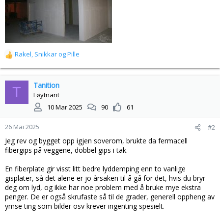
Rakel
,
Snikkar
og
Pille
R
e
a
k
Tanition
T
s
Løytnant
j
10 Mar 2025
90
61
o
n
26 Mai 2025
#2
e
r
Jeg rev og bygget opp igjen soverom, brukte da fermacell
:
fibergips på veggene, dobbel gips i tak.
En fiberplate gir visst litt bedre lyddemping enn to vanlige
gisplater, så det alene er jo årsaken til å gå for det, hvis du bryr
deg om lyd, og ikke har noe problem med å bruke mye ekstra
penger. De er også skrufaste så til de grader, generell oppheng av
ymse ting som bilder osv krever ingenting spesielt.