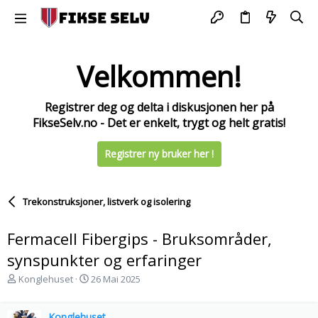
Velkommen!
Registrer deg og delta i diskusjonen her på
FikseSelv.no - Det er enkelt, trygt og helt gratis!
Registrer ny bruker her !
Trekonstruksjoner, listverk og isolering
Fermacell Fibergips - Bruksområder,
synspunkter og erfaringer
T
S
Konglehuset
26 Mai 2025
r
t
å
a
d
Konglehuset
r