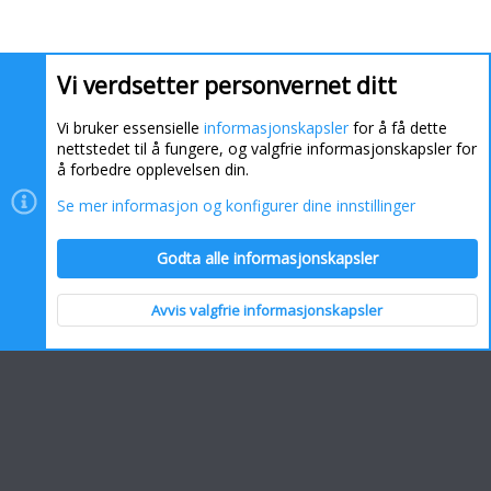
Vi verdsetter personvernet ditt
Vi bruker essensielle
informasjonskapsler
for å få dette
nettstedet til å fungere, og valgfrie informasjonskapsler for
å forbedre opplevelsen din.
Se mer informasjon og konfigurer dine innstillinger
Informasjonskapsler
Kontakt oss
Hjelp
Hjem
Godta alle informasjonskapsler
R
S
S
Avvis valgfrie informasjonskapsler
Topp
Bunn