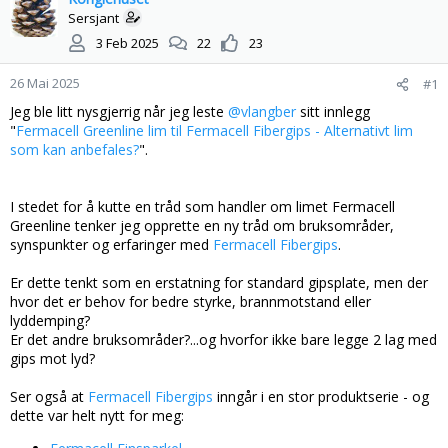
s
t
Sersjant
t
d
3 Feb 2025
22
23
a
a
r
t
26 Mai 2025
#1
t
o
e
Jeg ble litt nysgjerrig når jeg leste
@vlangber
sitt innlegg
r
"
Fermacell Greenline lim til Fermacell Fibergips - Alternativt lim
som kan anbefales?
".
I stedet for å kutte en tråd som handler om limet Fermacell
Greenline tenker jeg opprette en ny tråd om bruksområder,
synspunkter og erfaringer med
Fermacell Fibergips
.
Er dette tenkt som en erstatning for standard gipsplate, men der
hvor det er behov for bedre styrke, brannmotstand eller
lyddemping?
Er det andre bruksområder?...og hvorfor ikke bare legge 2 lag med
gips mot lyd?
Ser også at
Fermacell Fibergips
inngår i en stor produktserie - og
dette var helt nytt for meg: